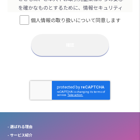
を確かなものとするために、情報セキュリティ
活動の一環として個人情報保護に積極的に取り
個人情報の取り扱いについて同意します
組んでおります。その実現として、個人情報保
護の活動では、本方針を定め、本方針に基づい
たルール及び体制を「個人情報保護マネジメン
確認
トシステム」として構築し、全社的な活動に展
開しております。
1.個人情報の取得・利用・提供につ
いて
業務を通じて取り扱う個人情報、また従事する
従業者の個人情報について適切に取得するとと
もに、事業活動を通じて定めた個人情報の利用
目的の範囲で適切に個人情報を取り扱い、目的
- 選ばれる理由
を超えた利用や本人の同意なく第三者への提供
- サービス紹介