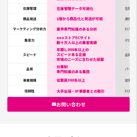
在庫管理データ可視化
在庫管理
在庫管
1個から商品化と発送が可能
商品発送
連携に
業界専門知識のある分析
マーケティング分析力
EC専
eeoストアECサイト
集客力
ゼロか
数十万人以上の集客実績
年間1,000本以上の
スピードある企画
スピード
企画パ
市場のニーズに合わせた提案
分業制
品質
パート
専門知識のある集団
従業員300名以上
事業規模
従業員2
大手出版・IP事業者との取引
信頼性
EC構築
お問い合わせ