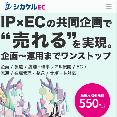
IP×ECの共同企画で “売れ
る”を実現。 企画〜運用までワ
ンストップ
企画 / 製造 / 店舗・催事リアル
展開 / EC / 流通 / 在庫管理・発
送 / サポート対応