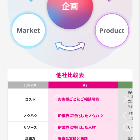
他社比較表
A3
比較項目
高い
EC構築
お客様ごとにご相談可能
コスト
コンサ
※詳細
IP業界
IP業界に特化したノウハウ
ノウハウ
EC全
IP業界に特化した人材
リソース
サイト
豊富な実績と販路
企画力
企業パ