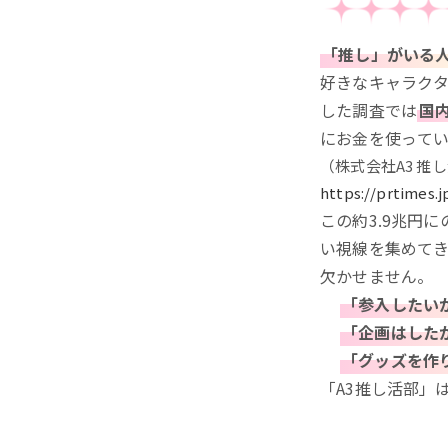
「推し」がいる人
好きなキャラクタ
した調査では
国内
にお金を使ってい
（株式会社A3 
https://prtimes.
この約3.9兆円
い視線を集めて
欠かせません
「参入したい
「企画はした
「グッズを作
「A3推し活部」