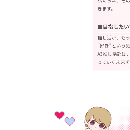
私たちは、そ
きます。
■目指したい
推し活が、も
“好き”という
A3推し活部は
っていく未来を