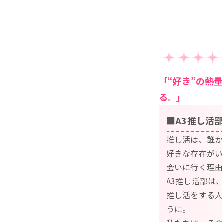
「“好き”の熱
る。」
■A3推し活
推し活は、誰
好きな存在が
会いに行く理
A3推し活部は
推し活をする人
うに。