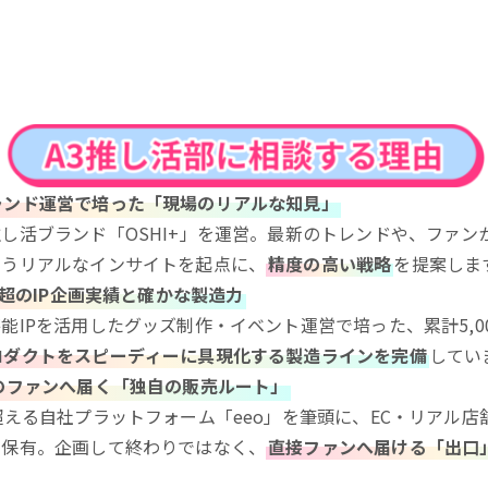
ランド運営で培った「現場のリアルな知見」
し活ブランド「OSHI+」を運営。最新のトレンドや、ファン
いうリアルなインサイトを起点に、
精度の高い戦略
を提案しま
件超のIP企画実績と確かな製造力
能IPを活用したグッズ制作・イベント運営で培った、累計5,0
ロダクトをスピーディーに具現化する製造ラインを完備
してい
のファンへ届く「独自の販売ルート」
超える自社プラットフォーム「eeo」を筆頭に、EC・リアル店舗・
を保有。企画して終わりではなく、
直接ファンへ届ける「出口