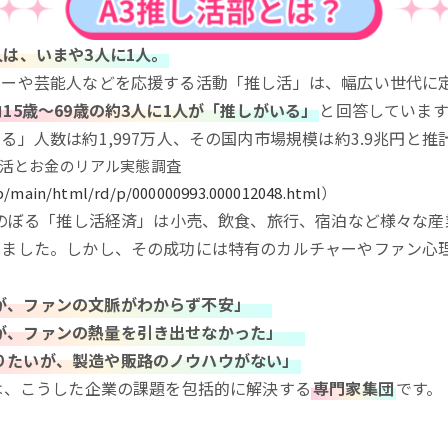
は、いまや3人に1人。
ーや芸能人などを応援する活動「推し活」は、幅広い世代に定
15歳～69歳の約3人に1人が「推しがいる」
と回答しています
る」人数は約1,997万人、その国内市場規模は約3.9兆円と推
推し活とお金のリアル実態調査
jp/main/html/rd/p/000000993.000012048.html
）
にのぼる「推し活経済」は小売、飲食、旅行、宿泊など様々な
きました。しかし、その成功には特有のカルチャーやファン心
。
が、ファンの文脈がわからず不安」
が、ファンの熱量を引き出せなかった」
りたいが、製造や販路のノウハウがない」
は、こうした企業の課題を包括的に解決する
専門家集団
です。