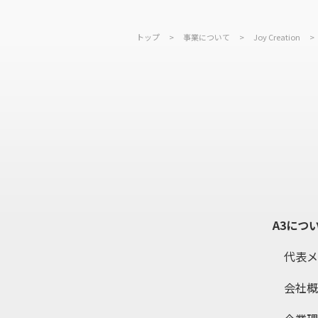
3.個人情報保護
トップ
>
事業について
>
Joy Creation
個人情報を安全且つ適切
報保護管理者を中心とす
ざん、毀損、漏洩等の予
に検出し、問題への原因
4.匿名加工情報の
業務を通じて匿名加工情
ンで要求される必要事項
A3につ
5.個人情報の取
代表メ
個人情報の取り扱いに関
会社概要
本人の意思の尊重のもと