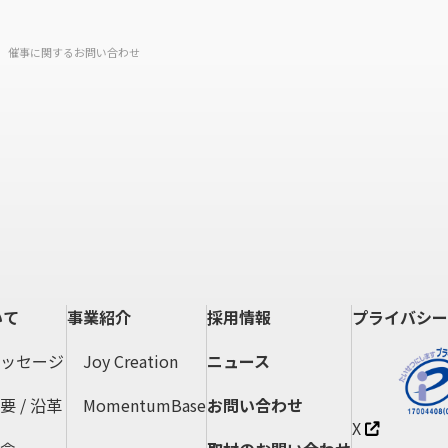
のための安全対策の実施について
>
催事に関するお問い合わせ
に取り扱うことを確実にするため、「個人情報保護マネジメン
る管理体制を組織し、また従業者一人ひとりへの教育を通じて
防に努めます。また、日々の確認、内部監査等を通じて、不適
を究明して是正し、再発防止に努めます。
取り扱いについて
報の取り扱いはいたしません。今後、取り扱いが発生する場合
を公表し、安全管理対策を実施し、適切な取り扱いを行います
いて
事業紹介
採用情報
プライバシー
り扱いに関する苦情及び相談
ッセージ
Joy Creation
ニュース
する苦情、相談等に対して、受付窓口として「個人情報お問い
 / 沿革
MomentumBase
お問い合わせ
遅滞なく、速やかに対応を行います。
X