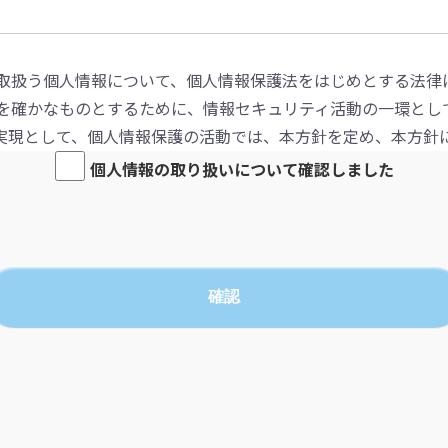
取扱う個人情報について、個人情報保護法をはじめとする法律
を確かなものとするために、情報セキュリティ活動の一環とし
実現として、個人情報保護の活動では、本方針を定め、本方針
ントシステム」として構築し、全社的な活動に展開しておりま
個人情報の取り扱いについて確認しました
・利用・提供について
人情報、また従事する従業者の個人情報について適切に取得す
目的の範囲で適切に個人情報を取り扱い、目的を超えた利用や
確認
その行動を確実にするための措置として定期的な従業者教育や
ついて
、個人情報保護法をはじめとする法令や、関連ガイドライン等
守します。