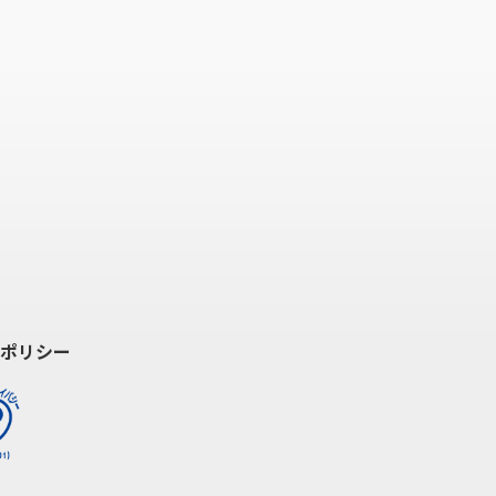
トシステム」としての個人情
、個人情報の滅失、破壊、改
切な取り扱いについては早期
は、法令及び関連ガイドライ
。
ポリシー
合わせ担当窓口」を設置し、