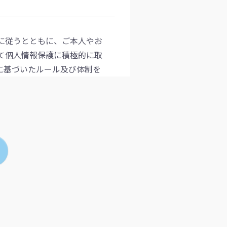
に従うとともに、ご本人やお
て個人情報保護に積極的に取
に基づいたルール及び体制を
す。
るとともに、事業活動を通じ
本人の同意なく第三者への提
内部監査等を行います。
の国が定める指針、条例、そ