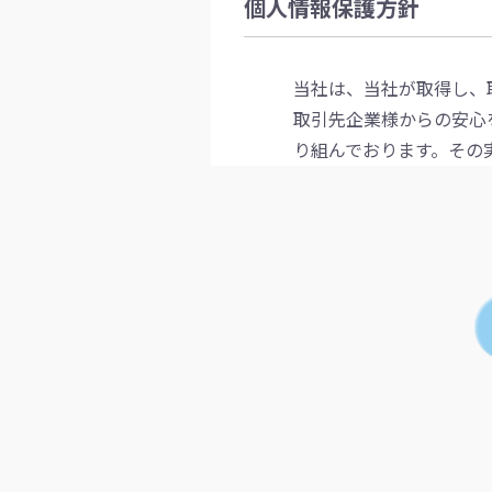
個人情報保護方針
当社は、当社が取得し、
取引先企業様からの安心
り組んでおります。その
「個人情報保護マネジメ
1.個人情報の取得
業務を通じて取り扱う個
て定めた個人情報の利用
供をいたしません。また
2.法令等の遵守に
個人情報を取り扱う上で
の他の規範を確認し、遵