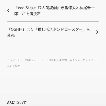
「eeo Stage『2人朗読劇』寺島惇太と神尾晋一
郎」が上演決定
「OSHI+」より「推し活スタンドコースター」を
発売
トップ
>
お知らせ
>
「OSHI+」より推し活グッズ「キャラフレー
ム」を発売
A3について